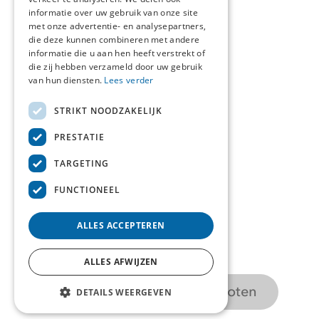
informatie over uw gebruik van onze site
Over ons
met onze advertentie- en analysepartners,
die deze kunnen combineren met andere
informatie die u aan hen heeft verstrekt of
Contact
die zij hebben verzameld door uw gebruik
van hun diensten.
Lees verder
STRIKT NOODZAKELIJK
Over deze site
PRESTATIE
Privacyverklaring
TARGETING
Cookieverklaring
FUNCTIONEEL
ALLES ACCEPTEREN
Volg ons op
ALLES AFWIJZEN
Inschrijvingen gesloten
DETAILS WEERGEVEN
© 2026 opdrachtinformatiemanagement.nl
onderdeel van
KBenP