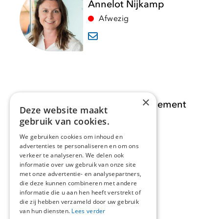
Annelot Nijkamp
Afwezig
×
Opdracht Informatiemanagement
Deze website maakt
gebruik van cookies.
Opdrachten
We gebruiken cookies om inhoud en
advertenties te personaliseren en om ons
Actueel
verkeer te analyseren. We delen ook
informatie over uw gebruik van onze site
Over ons
met onze advertentie- en analysepartners,
die deze kunnen combineren met andere
informatie die u aan hen heeft verstrekt of
Contact
die zij hebben verzameld door uw gebruik
van hun diensten.
Lees verder