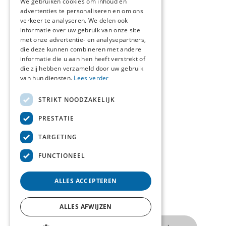
We gebruiken cookies om inhoud en
advertenties te personaliseren en om ons
Actueel
verkeer te analyseren. We delen ook
informatie over uw gebruik van onze site
Over ons
met onze advertentie- en analysepartners,
die deze kunnen combineren met andere
informatie die u aan hen heeft verstrekt of
Contact
die zij hebben verzameld door uw gebruik
van hun diensten.
Lees verder
STRIKT NOODZAKELIJK
Over deze site
PRESTATIE
Privacyverklaring
TARGETING
Cookieverklaring
FUNCTIONEEL
ALLES ACCEPTEREN
Volg ons op
ALLES AFWIJZEN