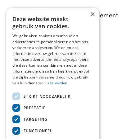
×
Opdracht Informatiemanagement
Deze website maakt
gebruik van cookies.
Opdrachten
We gebruiken cookies om inhoud en
advertenties te personaliseren en om ons
Actueel
verkeer te analyseren. We delen ook
informatie over uw gebruik van onze site
Over ons
met onze advertentie- en analysepartners,
die deze kunnen combineren met andere
informatie die u aan hen heeft verstrekt of
Contact
die zij hebben verzameld door uw gebruik
van hun diensten.
Lees verder
STRIKT NOODZAKELIJK
Over deze site
PRESTATIE
Privacyverklaring
TARGETING
Cookieverklaring
FUNCTIONEEL