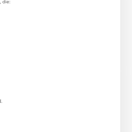
 die:
d.