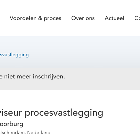
Voordelen & proces
Over ons
Actueel
C
esvastlegging
e niet meer inschrijven.
viseur procesvastlegging
oorburg
idschendam, Nederland