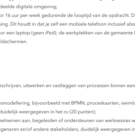
eelde digitale omgeving;
 16 uur per week gedurende de looptijd van de opdracht. Dit di
sing. Dit houdt in dat je zelf een mobiele telefoon inclusie
 voor een laptop (geen iPad); de werkplekken van de gemeent
eldschermen.
chrijven, uitwerken en vastleggen van processen binnen een g
modellering, bijvoorbeeld met BPMN, proceskaarten, swimla
duidelijk weergegeven in het cv (20 punten);
elnemen aan, begeleiden of ondersteunen van werksessies w
enaren en/of andere stakeholders, duidelijk weergegeven in 