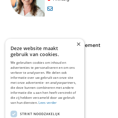
×
Opdracht Informatiemanagement
Deze website maakt
gebruik van cookies.
Opdrachten
We gebruiken cookies om inhoud en
advertenties te personaliseren en om ons
Actueel
verkeer te analyseren. We delen ook
informatie over uw gebruik van onze site
Over ons
met onze advertentie- en analysepartners,
die deze kunnen combineren met andere
informatie die u aan hen heeft verstrekt of
Contact
die zij hebben verzameld door uw gebruik
van hun diensten.
Lees verder
STRIKT NOODZAKELIJK
Over deze site