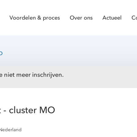
Voordelen & proces
Over ons
Actueel
C
MO
e niet meer inschrijven.
t - cluster MO
 Nederland