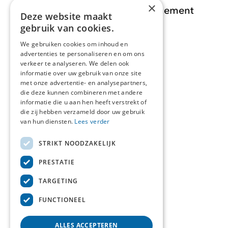
×
Opdracht Informatiemanagement
Deze website maakt
gebruik van cookies.
Opdrachten
We gebruiken cookies om inhoud en
advertenties te personaliseren en om ons
Actueel
verkeer te analyseren. We delen ook
informatie over uw gebruik van onze site
Over ons
met onze advertentie- en analysepartners,
die deze kunnen combineren met andere
informatie die u aan hen heeft verstrekt of
Contact
die zij hebben verzameld door uw gebruik
van hun diensten.
Lees verder
STRIKT NOODZAKELIJK
Over deze site
PRESTATIE
Privacyverklaring
TARGETING
Cookieverklaring
FUNCTIONEEL
ALLES ACCEPTEREN