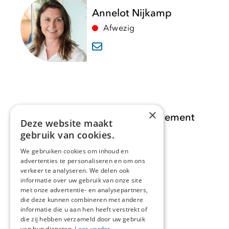
Annelot Nijkamp
Afwezig
×
Opdracht Informatiemanagement
Deze website maakt
gebruik van cookies.
Opdrachten
We gebruiken cookies om inhoud en
advertenties te personaliseren en om ons
Actueel
verkeer te analyseren. We delen ook
informatie over uw gebruik van onze site
Over ons
met onze advertentie- en analysepartners,
die deze kunnen combineren met andere
informatie die u aan hen heeft verstrekt of
Contact
die zij hebben verzameld door uw gebruik
van hun diensten.
Lees verder