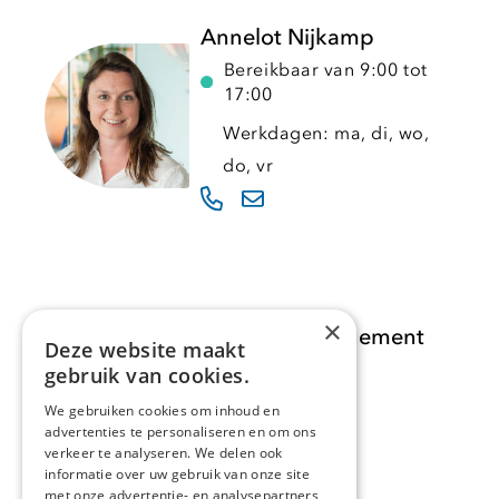
Annelot Nijkamp
Bereikbaar van 9:00 tot
17:00
Werkdagen: ma, di, wo,
do, vr
×
Opdracht Informatiemanagement
Deze website maakt
gebruik van cookies.
Opdrachten
We gebruiken cookies om inhoud en
advertenties te personaliseren en om ons
Actueel
verkeer te analyseren. We delen ook
informatie over uw gebruik van onze site
Over ons
met onze advertentie- en analysepartners,