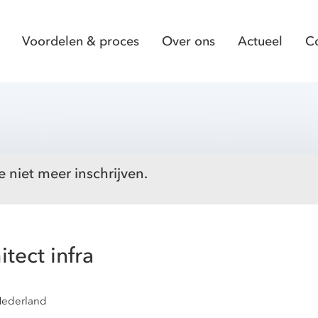
Voordelen & proces
Over ons
Actueel
C
e niet meer inschrijven.
itect infra
Nederland