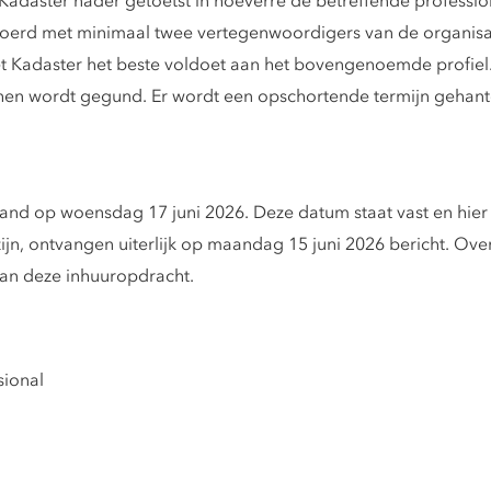
t Kadaster nader getoetst in hoeverre de betreffende profes
gevoerd met minimaal twee vertegenwoordigers van de organis
et Kadaster het beste voldoet aan het bovengenoemde profiel
hen wordt gegund. Er wordt een opschortende termijn gehant
land op woensdag 17 juni 2026. Deze datum staat vast en hie
zijn, ontvangen uiterlijk op maandag 15 juni 2026 bericht. Ov
an deze inhuuropdracht.
sional