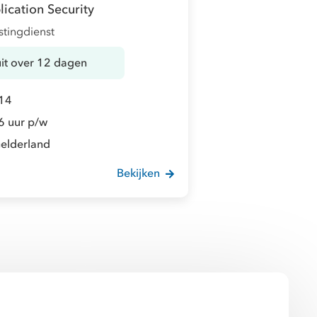
ication Security
stingdienst
uit over 12 dagen
14
6 uur p/w
elderland
Bekijken