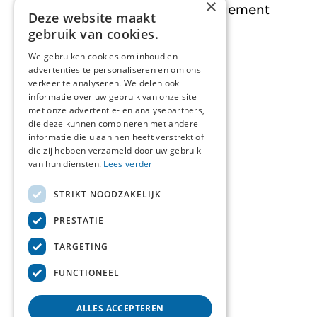
×
Opdracht Informatiemanagement
Deze website maakt
gebruik van cookies.
Opdrachten
We gebruiken cookies om inhoud en
advertenties te personaliseren en om ons
Actueel
verkeer te analyseren. We delen ook
informatie over uw gebruik van onze site
Over ons
met onze advertentie- en analysepartners,
die deze kunnen combineren met andere
informatie die u aan hen heeft verstrekt of
Contact
die zij hebben verzameld door uw gebruik
van hun diensten.
Lees verder
STRIKT NOODZAKELIJK
Over deze site
PRESTATIE
Privacyverklaring
TARGETING
Cookieverklaring
FUNCTIONEEL
ALLES ACCEPTEREN