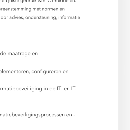
 en juiste gebruik van ICT-middelen.
 overeenstemming met normen en
door advies, ondersteuning, informatie
ende maatregelen
plementeren, configureren en
matiebeveiliging in de IT- en IT-
rmatiebeveiligingsprocessen en -