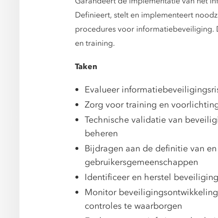
Garandeert de implementatie van het inf
Definieert, stelt en implementeert nood
procedures voor informatiebeveiliging. D
en training.
Taken
Evalueer informatiebeveiligings
Zorg voor training en voorlichtin
Technische validatie van beveil
beheren
Bijdragen aan de definitie van en
gebruikersgemeenschappen
Identificeer en herstel beveilig
Monitor beveiligingsontwikkelinge
controles te waarborgen