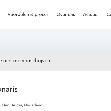
Voordelen & proces
Over ons
Actueel
C
e niet meer inschrijven.
onaris
D Den Helder, Nederland