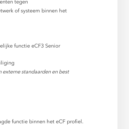
denten tegen
etwerk of systeem binnen het
lijke functie eCF3 Senior
iliging
n externe standaarden en best
de functie binnen het eCF profiel.