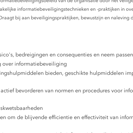
ormatiebeveiligingsbeleid van de organisatie door het veilige
zakelijke informatiebeveiligingstechnieken en -praktijken in
raagt bij aan beveiligingspraktijken, bewustzijn en naleving 
risico's, bedreigingen en consequenties en neem pass
g over informatiebeveiliging
igingshulpmiddelen bieden, geschikte hulpmiddelen im
 actief bevorderen van normen en procedures voor infor
ingskwetsbaarheden
n om de blijvende efficientie en effectiviteit van info