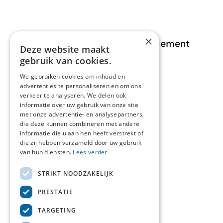
×
Opdracht Informatiemanagement
Deze website maakt
gebruik van cookies.
Opdrachten
We gebruiken cookies om inhoud en
advertenties te personaliseren en om ons
Actueel
verkeer te analyseren. We delen ook
informatie over uw gebruik van onze site
Over ons
met onze advertentie- en analysepartners,
die deze kunnen combineren met andere
informatie die u aan hen heeft verstrekt of
Contact
die zij hebben verzameld door uw gebruik
van hun diensten.
Lees verder
STRIKT NOODZAKELIJK
Over deze site
PRESTATIE
Privacyverklaring
TARGETING