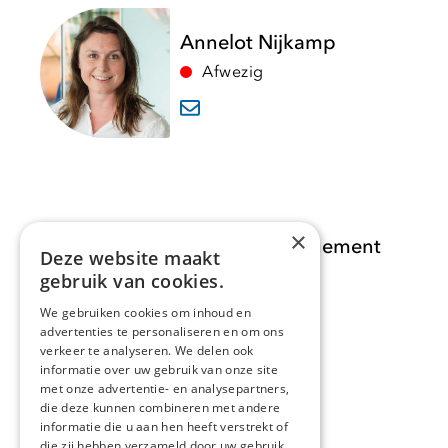
Annelot Nijkamp
Afwezig
×
Opdracht Informatiemanagement
Deze website maakt
gebruik van cookies.
Opdrachten
We gebruiken cookies om inhoud en
advertenties te personaliseren en om ons
Actueel
verkeer te analyseren. We delen ook
informatie over uw gebruik van onze site
Over ons
met onze advertentie- en analysepartners,
die deze kunnen combineren met andere
informatie die u aan hen heeft verstrekt of
Contact
die zij hebben verzameld door uw gebruik