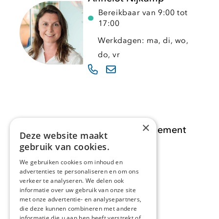
Bereikbaar van 9:00 tot
17:00
Werkdagen: ma, di, wo,
do, vr
×
Opdracht Informatiemanagement
Deze website maakt
gebruik van cookies.
Opdrachten
We gebruiken cookies om inhoud en
advertenties te personaliseren en om ons
Actueel
verkeer te analyseren. We delen ook
informatie over uw gebruik van onze site
Over ons
met onze advertentie- en analysepartners,
die deze kunnen combineren met andere
informatie die u aan hen heeft verstrekt of