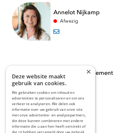
Annelot Nijkamp
Afwezig
×
Opdracht Informatiemanagement
Deze website maakt
gebruik van cookies.
Opdrachten
We gebruiken cookies om inhoud en
advertenties te personaliseren en om ons
Actueel
verkeer te analyseren. We delen ook
informatie over uw gebruik van onze site
Over ons
met onze advertentie- en analysepartners,
die deze kunnen combineren met andere
informatie die u aan hen heeft verstrekt of
Contact
die zij hebben verzameld door uw gebruik