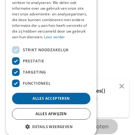
verkeer te analyseren. We delen ook
informatie over uw gebruik van onze site
Over ons
met onze advertentie- en analysepartners,
die deze kunnen combineren met andere
informatie die u aan hen heeft verstrekt of
Contact
die zij hebben verzameld door uw gebruik
van hun diensten.
Lees verder
STRIKT NOODZAKELIJK
Over deze site
PRESTATIE
Privacyverklaring
TARGETING
Cookieverklaring
FUNCTIONEEL
getRelatedVacancies()
Er is een onverwachte fout
ALLES ACCEPTEREN
Volg ons op
opgetreden.
ALLES AFWIJZEN
Inschrijvingen gesloten
DETAILS WEERGEVEN
© 2026 opdrachtinformatiemanagement.nl