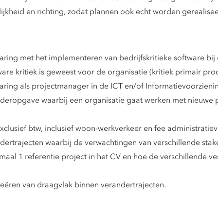
jkheid en richting, zodat plannen ook echt worden gerealisee
ring met het implementeren van bedrijfskritieke software bi
re kritiek is geweest voor de organisatie (kritiek primair pro
ring als projectmanager in de ICT en/of Informatievoorzieni
deropgave waarbij een organisatie gaat werken met nieuwe 
clusief btw, inclusief woon-werkverkeer en fee administratiev
ertrajecten waarbij de verwachtingen van verschillende stak
l 1 referentie project in het CV en hoe de verschillende ve
eëren van draagvlak binnen verandertrajecten.