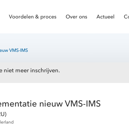
Voordelen & proces
Over ons
Actueel
C
nieuw VMS-IMS
e niet meer inschrijven.
lementatie nieuw VMS-IMS
RU)
derland