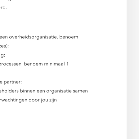
rd.
j een overheidsorganisatie, benoem
ces);
ng;
processen, benoem minimaal 1
e partner;
eholders binnen een organisatie samen
rwachtingen door jou zijn