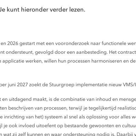
Je kunt hieronder verder lezen.
25 en 2026 gestart met een vooronderzoek naar functionele wen
ondersteunt, gevolgd door een aanbesteding. Het contract v
e applicatie werken, willen hun processen harmoniseren en d
per juni 2027 zoekt de Stuurgroep implementatie nieuw VMS/I
nt en uitdagend maakt, is de combinatie van inhoud en mensger
ten beschrijven van processen, terwijl je tegelijkertijd realist
inrichting van het) systeem al snel als oplossing voor alles 
ijl je ook invloed uitoefent op bestaande gewoonten en cultuu
in wat zij zelf kunnen en waar ondersteuning nodig is. Daarbij v