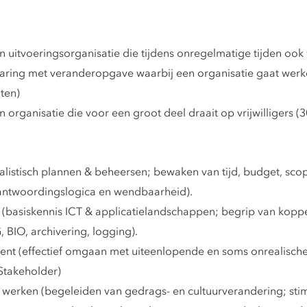
uitvoeringsorganisatie die tijdens onregelmatige tijden ook
varing met veranderopgave waarbij een organisatie gaat we
nten)
rganisatie die voor een groot deel draait op vrijwilligers (
stisch plannen & beheersen; bewaken van tijd, budget, scope
antwoordingslogica en wendbaarheid).
 (basiskennis ICT & applicatielandschappen; begrip van koppel
 BIO, archivering, logging).
t (effectief omgaan met uiteenlopende en soms onrealische
Stakeholder)
erken (begeleiden van gedrags- en cultuurverandering; sti