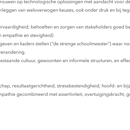
ertrouwen op technologische oplossingen met aandacht voor de
rleggen van weloverwogen keuzes, ook onder druk en bij tege
vaardigheid; behoeften en zorgen van stakeholders goed beg
 empathie en stevigheid)
 geven en kaders stellen (“de strenge schoolmeester”) waar nod
erandering.
e bestaande cultuur, gewoonten en informele structuren, en eff
chap, resultaatgerichtheid, stressbestendigheid, hoofd- en bi
mpathie gecombineerd met assertiviteit, overtuigingskracht,