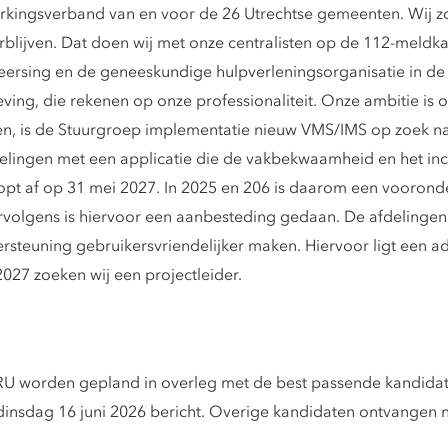
erkingsverband van en voor de 26 Utrechtse gemeenten. Wij zo
erblijven. Dat doen wij met onze centralisten op de 112-mel
heersing en de geneeskundige hulpverleningsorganisatie in de 
ving, die rekenen op onze professionaliteit. Onze ambitie is 
n, is de Stuurgroep implementatie nieuw VMS/IMS op zoek naar
delingen met een applicatie die de vakbekwaamheid en het i
oopt af op 31 mei 2027. In 2025 en 206 is daarom een voorond
rvolgens is hiervoor een aanbesteding gedaan. De afdelingen 
teuning gebruikersvriendelijker maken. Hiervoor ligt een ad
027 zoeken wij een projectleider.
 VRU worden gepland in overleg met de best passende kandidat
p dinsdag 16 juni 2026 bericht. Overige kandidaten ontvangen