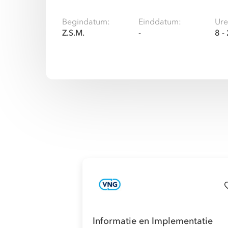
Begindatum:
Einddatum:
Ure
Z.S.M.
-
8 -
Informatie en Implementatie